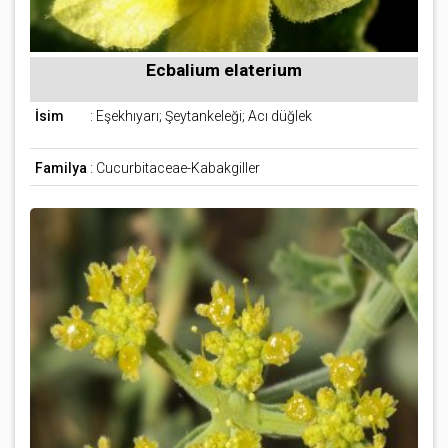
Ecbalium elaterium
İsim
: Eşekhıyarı; Şeytankeleği; Acı düğlek
Familya
: Cucurbitaceae-Kabakgiller