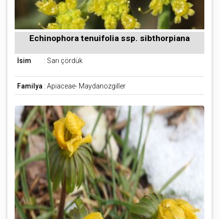
Echinophora tenuifolia ssp. sibthorpiana
İsim
: Sarı çördük
Familya
: Apiaceae- Maydanozgiller