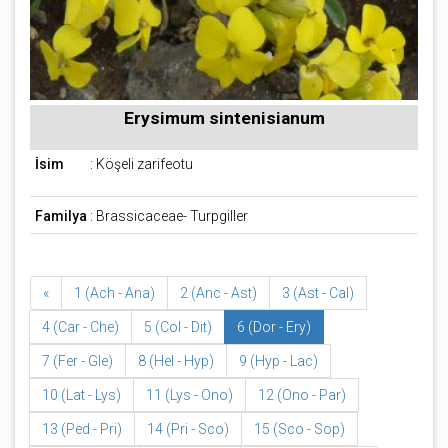
Erysimum sintenisianum
İsim
: Köşeli zarifeotu
Familya
: Brassicaceae- Turpgiller
«
1 (Ach - Ana)
2 (Anc - Ast)
3 (Ast - Cal)
4 (Car - Che)
5 (Col - Dit)
6 (Dor - Ery)
7 (Fer - Gle)
8 (Hel - Hyp)
9 (Hyp - Lac)
10 (Lat - Lys)
11 (Lys - Ono)
12 (Ono - Par)
13 (Ped - Pri)
14 (Pri - Sco)
15 (Sco - Sop)