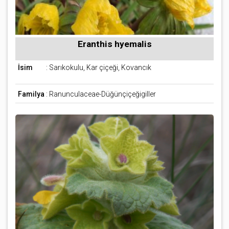
Eranthis hyemalis
İsim
: Sarıkokulu, Kar çiçeği, Kovancık
Familya
: Ranunculaceae-Düğünçiçeğigiller