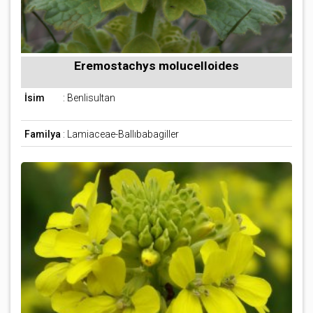
Eremostachys molucelloides
İsim
: Benlisultan
Familya
: Lamiaceae-Ballıbabagiller