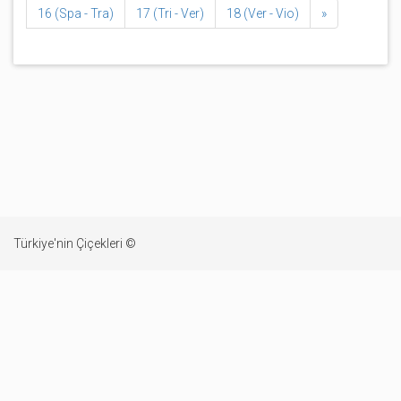
16 (Spa - Tra)
17 (Tri - Ver)
18 (Ver - Vio)
»
Türkiye'nin Çiçekleri ©
Hakkında
Yabani Çiçekler internet sitesi bir Doç.Dr. İbrahim GEDİKOĞLU
projesidir.
İletişim
Furkan ÇAYIR