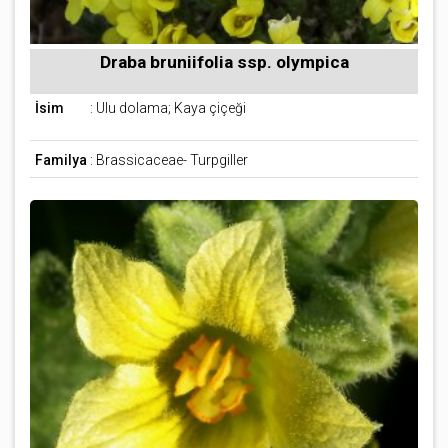
Draba bruniifolia ssp. olympica
İsim
: Ulu dolama; Kaya çiçeği
Familya
: Brassicaceae- Turpgiller